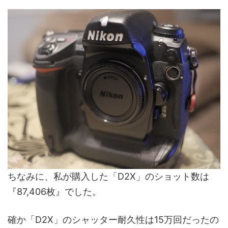
ちなみに、私が購入した「D2X」のショット数は
『87,406枚』でした。
確か「D2X」のシャッター耐久性は15万回だったの