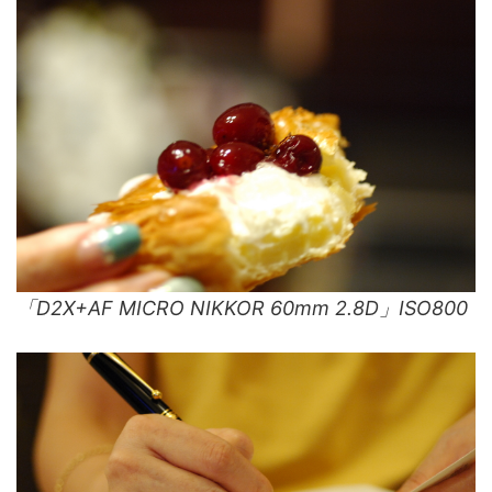
「D2X+AF MICRO NIKKOR 60mm 2.8D」ISO800