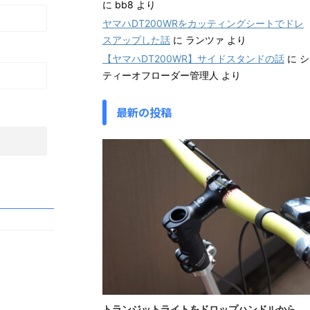
に
bb8
より
ヤマハDT200WRをカッティングシートでドレ
スアップした話
に
ランツァ
より
【ヤマハDT200WR】サイドスタンドの話
に
シ
ティーオフローダー管理人
より
最新の投稿
トランジットライトをドロップハンドルから